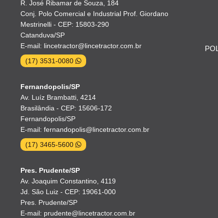
R. José Ribamar de Souza, 184
Conj. Polo Comercial e Industrial Prof. Giordano
Mestrinelli - CEP: 15803-290
Catanduva/SP
E-mail: lincetractor@lincetractor.com.br
POL
(17) 3531-0080
Fernandopolis/SP
Av. Luíz Brambatti, 4214
Brasilândia - CEP: 15606-172
Fernandopolis/SP
E-mail: fernandopolis@lincetractor.com.br
(17) 3465-5600
Pres. Prudente/SP
Av. Joaquim Constantino, 4119
Jd. São Luiz - CEP: 19061-000
Pres. Prudente/SP
E-mail: prudente@lincetractor.com.br