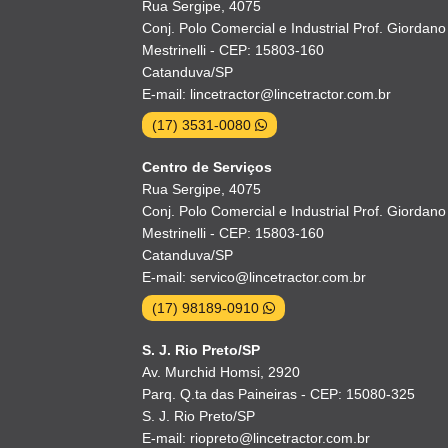
Rua Sergipe, 4075
Conj. Polo Comercial e Industrial Prof. Giordano
Mestrinelli - CEP: 15803-160
Catanduva/SP
E-mail: lincetractor@lincetractor.com.br
(17) 3531-0080
Centro de Serviços
Rua Sergipe, 4075
Conj. Polo Comercial e Industrial Prof. Giordano
Mestrinelli - CEP: 15803-160
Catanduva/SP
E-mail: servico@lincetractor.com.br
(17) 98189-0910
S. J. Rio Preto/SP
Av. Murchid Homsi, 2920
Parq. Q.ta das Paineiras - CEP: 15080-325
S. J. Rio Preto/SP
E-mail: riopreto@lincetractor.com.br