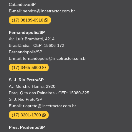
Catanduva/SP
E-mail: servico@lincetractor.com.br
(17) 98189-0910
Fernandopolis/SP
Av. Luíz Brambatti, 4214
Brasilândia - CEP: 15606-172
Fernandopolis/SP
E-mail: fernandopolis@lincetractor.com.br
(17) 3465-5600
S. J. Rio Preto/SP
Av. Murchid Homsi, 2920
Parq. Q.ta das Paineiras - CEP: 15080-325
S. J. Rio Preto/SP
E-mail: riopreto@lincetractor.com.br
(17) 3201-1700
Pres. Prudente/SP