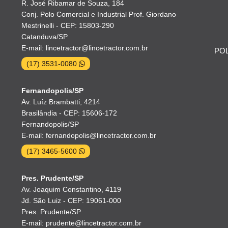
R. José Ribamar de Souza, 184
Conj. Polo Comercial e Industrial Prof. Giordano
Mestrinelli - CEP: 15803-290
Catanduva/SP
E-mail: lincetractor@lincetractor.com.br
POL
(17) 3531-0080
Fernandopolis/SP
Av. Luíz Brambatti, 4214
Brasilândia - CEP: 15606-172
Fernandopolis/SP
E-mail: fernandopolis@lincetractor.com.br
(17) 3465-5600
Pres. Prudente/SP
Av. Joaquim Constantino, 4119
Jd. São Luiz - CEP: 19061-000
Pres. Prudente/SP
E-mail: prudente@lincetractor.com.br