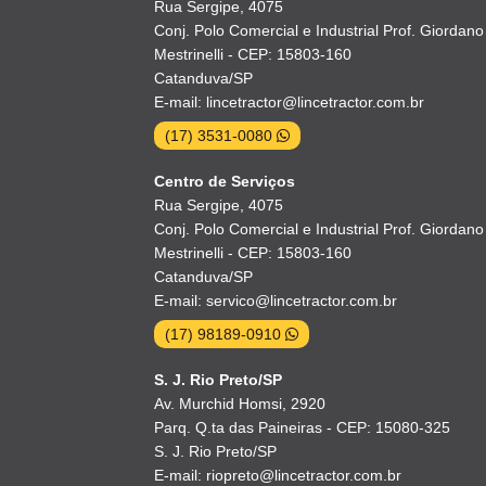
Rua Sergipe, 4075
Conj. Polo Comercial e Industrial Prof. Giordano
Mestrinelli - CEP: 15803-160
Catanduva/SP
E-mail: lincetractor@lincetractor.com.br
(17) 3531-0080
Centro de Serviços
Rua Sergipe, 4075
Conj. Polo Comercial e Industrial Prof. Giordano
Mestrinelli - CEP: 15803-160
Catanduva/SP
E-mail: servico@lincetractor.com.br
(17) 98189-0910
S. J. Rio Preto/SP
Av. Murchid Homsi, 2920
Parq. Q.ta das Paineiras - CEP: 15080-325
S. J. Rio Preto/SP
E-mail: riopreto@lincetractor.com.br