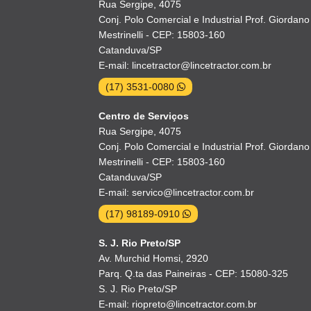
Rua Sergipe, 4075
Conj. Polo Comercial e Industrial Prof. Giordano
Mestrinelli - CEP: 15803-160
Catanduva/SP
E-mail: lincetractor@lincetractor.com.br
(17) 3531-0080
Centro de Serviços
Rua Sergipe, 4075
Conj. Polo Comercial e Industrial Prof. Giordano
Mestrinelli - CEP: 15803-160
Catanduva/SP
E-mail: servico@lincetractor.com.br
(17) 98189-0910
S. J. Rio Preto/SP
Av. Murchid Homsi, 2920
Parq. Q.ta das Paineiras - CEP: 15080-325
S. J. Rio Preto/SP
E-mail: riopreto@lincetractor.com.br