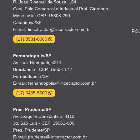
R. José Ribamar de Souza, 184
Conj. Polo Comercial e Industrial Prof. Giordano
Mestrinelli - CEP: 15803-290
Catanduva/SP
E-mail: lincetractor@lincetractor.com.br
POL
(17) 3531-0080
Fernandopolis/SP
Av. Luíz Brambatti, 4214
Brasilândia - CEP: 15606-172
Fernandopolis/SP
E-mail: fernandopolis@lincetractor.com.br
(17) 3465-5600
Pres. Prudente/SP
Av. Joaquim Constantino, 4119
Jd. São Luiz - CEP: 19061-000
Pres. Prudente/SP
E-mail: prudente@lincetractor.com.br