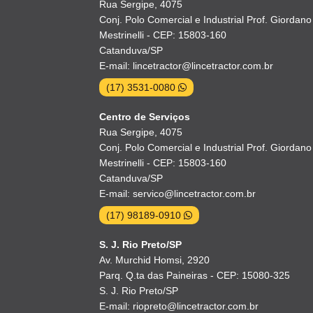
Rua Sergipe, 4075
Conj. Polo Comercial e Industrial Prof. Giordano
Mestrinelli - CEP: 15803-160
Catanduva/SP
E-mail: lincetractor@lincetractor.com.br
(17) 3531-0080
Centro de Serviços
Rua Sergipe, 4075
Conj. Polo Comercial e Industrial Prof. Giordano
Mestrinelli - CEP: 15803-160
Catanduva/SP
E-mail: servico@lincetractor.com.br
(17) 98189-0910
S. J. Rio Preto/SP
Av. Murchid Homsi, 2920
Parq. Q.ta das Paineiras - CEP: 15080-325
S. J. Rio Preto/SP
E-mail: riopreto@lincetractor.com.br