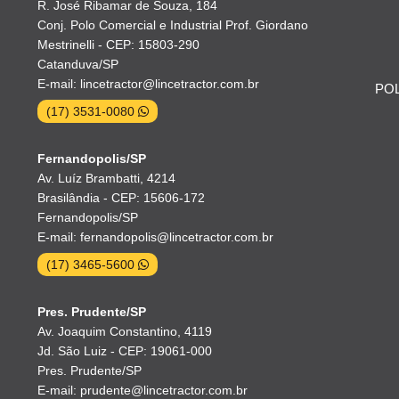
R. José Ribamar de Souza, 184
Conj. Polo Comercial e Industrial Prof. Giordano
Mestrinelli - CEP: 15803-290
Catanduva/SP
E-mail: lincetractor@lincetractor.com.br
POL
(17) 3531-0080
Fernandopolis/SP
Av. Luíz Brambatti, 4214
Brasilândia - CEP: 15606-172
Fernandopolis/SP
E-mail: fernandopolis@lincetractor.com.br
(17) 3465-5600
Pres. Prudente/SP
Av. Joaquim Constantino, 4119
Jd. São Luiz - CEP: 19061-000
Pres. Prudente/SP
E-mail: prudente@lincetractor.com.br