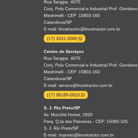
Rua Sergipe, 4075
Conj. Polo Comercial e Industrial Prof. Giordano
Mestrinelli - CEP: 15803-160
Catanduva/SP
E-mail: lincetractor@lincetractor.com.br
(17) 3531-0080
Centro de Serviços
Rua Sergipe, 4075
Conj. Polo Comercial e Industrial Prof. Giordano
Mestrinelli - CEP: 15803-160
Catanduva/SP
E-mail: servico@lincetractor.com.br
(17) 98189-0910
S. J. Rio Preto/SP
Av. Murchid Homsi, 2920
Parq. Q.ta das Paineiras - CEP: 15080-325
S. J. Rio Preto/SP
E-mail: riopreto@lincetractor.com.br