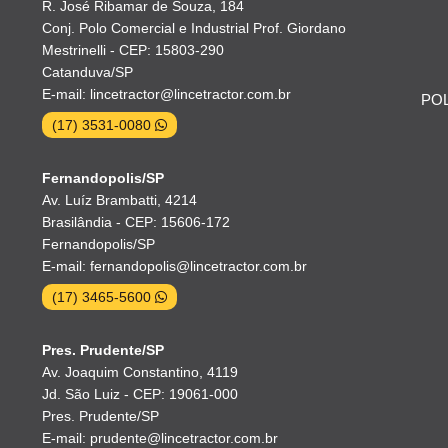
R. José Ribamar de Souza, 184
Conj. Polo Comercial e Industrial Prof. Giordano
Mestrinelli - CEP: 15803-290
Catanduva/SP
E-mail: lincetractor@lincetractor.com.br
POL
(17) 3531-0080
Fernandopolis/SP
Av. Luíz Brambatti, 4214
Brasilândia - CEP: 15606-172
Fernandopolis/SP
E-mail: fernandopolis@lincetractor.com.br
(17) 3465-5600
Pres. Prudente/SP
Av. Joaquim Constantino, 4119
Jd. São Luiz - CEP: 19061-000
Pres. Prudente/SP
E-mail: prudente@lincetractor.com.br