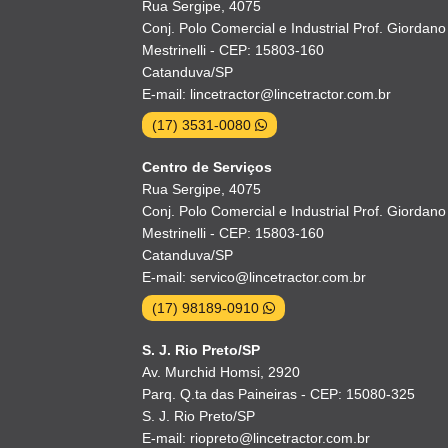
Rua Sergipe, 4075
Conj. Polo Comercial e Industrial Prof. Giordano
Mestrinelli - CEP: 15803-160
Catanduva/SP
E-mail: lincetractor@lincetractor.com.br
(17) 3531-0080
Centro de Serviços
Rua Sergipe, 4075
Conj. Polo Comercial e Industrial Prof. Giordano
Mestrinelli - CEP: 15803-160
Catanduva/SP
E-mail: servico@lincetractor.com.br
(17) 98189-0910
S. J. Rio Preto/SP
Av. Murchid Homsi, 2920
Parq. Q.ta das Paineiras - CEP: 15080-325
S. J. Rio Preto/SP
E-mail: riopreto@lincetractor.com.br