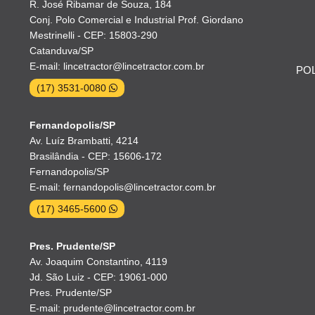
R. José Ribamar de Souza, 184
Conj. Polo Comercial e Industrial Prof. Giordano
Mestrinelli - CEP: 15803-290
Catanduva/SP
E-mail: lincetractor@lincetractor.com.br
POL
(17) 3531-0080
Fernandopolis/SP
Av. Luíz Brambatti, 4214
Brasilândia - CEP: 15606-172
Fernandopolis/SP
E-mail: fernandopolis@lincetractor.com.br
(17) 3465-5600
Pres. Prudente/SP
Av. Joaquim Constantino, 4119
Jd. São Luiz - CEP: 19061-000
Pres. Prudente/SP
E-mail: prudente@lincetractor.com.br