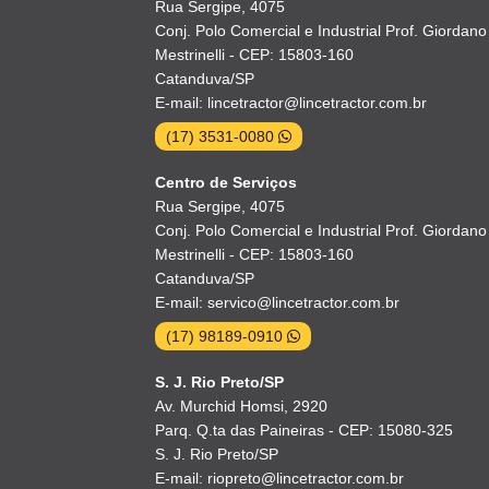
Rua Sergipe, 4075
Conj. Polo Comercial e Industrial Prof. Giordano
Mestrinelli - CEP: 15803-160
Catanduva/SP
E-mail: lincetractor@lincetractor.com.br
(17) 3531-0080
Centro de Serviços
Rua Sergipe, 4075
Conj. Polo Comercial e Industrial Prof. Giordano
Mestrinelli - CEP: 15803-160
Catanduva/SP
E-mail: servico@lincetractor.com.br
(17) 98189-0910
S. J. Rio Preto/SP
Av. Murchid Homsi, 2920
Parq. Q.ta das Paineiras - CEP: 15080-325
S. J. Rio Preto/SP
E-mail: riopreto@lincetractor.com.br