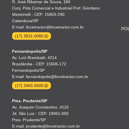
R. José Ribamar de Souza, 184
Conj. Polo Comercial e Industrial Prof. Giordano
Mestrinelli - CEP: 15803-290
Catanduva/SP
E-mail: lincetractor@lincetractor.com.br
POL
(17) 3531-0080
Fernandopolis/SP
Av. Luíz Brambatti, 4214
Brasilândia - CEP: 15606-172
Fernandopolis/SP
E-mail: fernandopolis@lincetractor.com.br
(17) 3465-5600
Pres. Prudente/SP
Av. Joaquim Constantino, 4119
Jd. São Luiz - CEP: 19061-000
Pres. Prudente/SP
E-mail: prudente@lincetractor.com.br