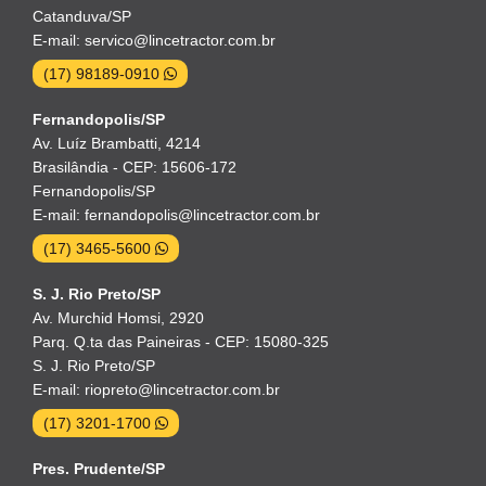
Catanduva/SP
E-mail: servico@lincetractor.com.br
(17) 98189-0910
Fernandopolis/SP
Av. Luíz Brambatti, 4214
Brasilândia - CEP: 15606-172
Fernandopolis/SP
E-mail: fernandopolis@lincetractor.com.br
(17) 3465-5600
S. J. Rio Preto/SP
Av. Murchid Homsi, 2920
Parq. Q.ta das Paineiras - CEP: 15080-325
S. J. Rio Preto/SP
E-mail: riopreto@lincetractor.com.br
(17) 3201-1700
Pres. Prudente/SP