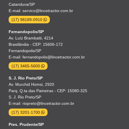
Catanduva/SP
E-mail: servico@lincetractor.com.br
(17) 98189-0910
Fernandopolis/SP
Av. Luíz Brambatti, 4214
Brasilândia - CEP: 15606-172
Fernandopolis/SP
E-mail: fernandopolis@lincetractor.com.br
(17) 3465-5600
S. J. Rio Preto/SP
Av. Murchid Homsi, 2920
Parq. Q.ta das Paineiras - CEP: 15080-325
S. J. Rio Preto/SP
E-mail: riopreto@lincetractor.com.br
(17) 3201-1700
Pres. Prudente/SP