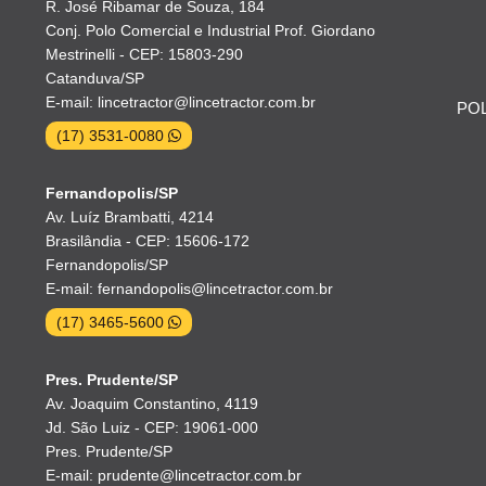
R. José Ribamar de Souza, 184
Conj. Polo Comercial e Industrial Prof. Giordano
Mestrinelli - CEP: 15803-290
Catanduva/SP
E-mail: lincetractor@lincetractor.com.br
POL
(17) 3531-0080
Fernandopolis/SP
Av. Luíz Brambatti, 4214
Brasilândia - CEP: 15606-172
Fernandopolis/SP
E-mail: fernandopolis@lincetractor.com.br
(17) 3465-5600
Pres. Prudente/SP
Av. Joaquim Constantino, 4119
Jd. São Luiz - CEP: 19061-000
Pres. Prudente/SP
E-mail: prudente@lincetractor.com.br