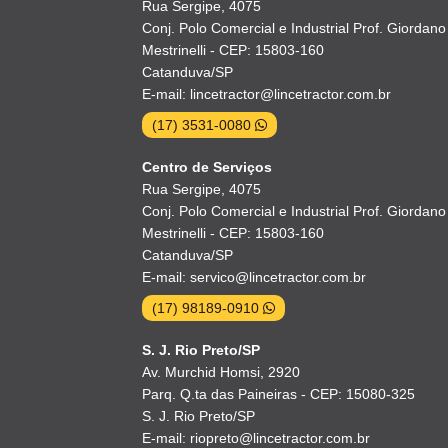
Rua Sergipe, 4075
Conj. Polo Comercial e Industrial Prof. Giordano
Mestrinelli - CEP: 15803-160
Catanduva/SP
E-mail: lincetractor@lincetractor.com.br
(17) 3531-0080
Centro de Serviços
Rua Sergipe, 4075
Conj. Polo Comercial e Industrial Prof. Giordano
Mestrinelli - CEP: 15803-160
Catanduva/SP
E-mail: servico@lincetractor.com.br
(17) 98189-0910
S. J. Rio Preto/SP
Av. Murchid Homsi, 2920
Parq. Q.ta das Paineiras - CEP: 15080-325
S. J. Rio Preto/SP
E-mail: riopreto@lincetractor.com.br