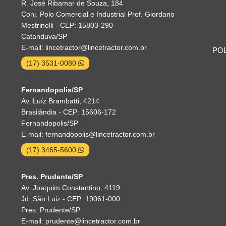
R. José Ribamar de Souza, 184
Conj. Polo Comercial e Industrial Prof. Giordano
Mestrinelli - CEP: 15803-290
Catanduva/SP
E-mail: lincetractor@lincetractor.com.br
POL
(17) 3531-0080
Fernandopolis/SP
Av. Luíz Brambatti, 4214
Brasilândia - CEP: 15606-172
Fernandopolis/SP
E-mail: fernandopolis@lincetractor.com.br
(17) 3465-5600
Pres. Prudente/SP
Av. Joaquim Constantino, 4119
Jd. São Luiz - CEP: 19061-000
Pres. Prudente/SP
E-mail: prudente@lincetractor.com.br