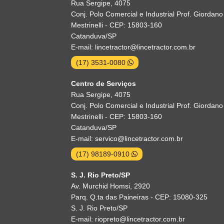
Rua Sergipe, 4075
Conj. Polo Comercial e Industrial Prof. Giordano
Mestrinelli - CEP: 15803-160
Catanduva/SP
E-mail: lincetractor@lincetractor.com.br
(17) 3531-0080
Centro de Serviços
Rua Sergipe, 4075
Conj. Polo Comercial e Industrial Prof. Giordano
Mestrinelli - CEP: 15803-160
Catanduva/SP
E-mail: servico@lincetractor.com.br
(17) 98189-0910
S. J. Rio Preto/SP
Av. Murchid Homsi, 2920
Parq. Q.ta das Paineiras - CEP: 15080-325
S. J. Rio Preto/SP
E-mail: riopreto@lincetractor.com.br