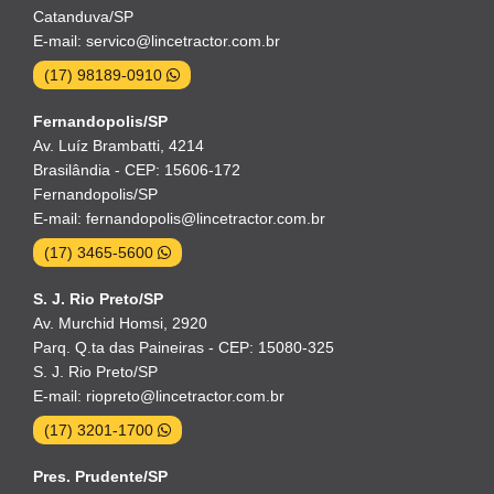
Catanduva/SP
E-mail: servico@lincetractor.com.br
(17) 98189-0910
Fernandopolis/SP
Av. Luíz Brambatti, 4214
Brasilândia - CEP: 15606-172
Fernandopolis/SP
E-mail: fernandopolis@lincetractor.com.br
(17) 3465-5600
S. J. Rio Preto/SP
Av. Murchid Homsi, 2920
Parq. Q.ta das Paineiras - CEP: 15080-325
S. J. Rio Preto/SP
E-mail: riopreto@lincetractor.com.br
(17) 3201-1700
Pres. Prudente/SP