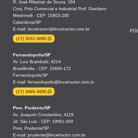
R. José Ribamar de Souza, 184
Conj. Polo Comercial e Industrial Prof. Giordano
Mestrinelli - CEP: 15803-290
Catanduva/SP
E-mail: lincetractor@lincetractor.com.br
POL
(17) 3531-0080
Fernandopolis/SP
Av. Luíz Brambatti, 4214
Brasilândia - CEP: 15606-172
Fernandopolis/SP
E-mail: fernandopolis@lincetractor.com.br
(17) 3465-5600
Pres. Prudente/SP
Av. Joaquim Constantino, 4119
Jd. São Luiz - CEP: 19061-000
Pres. Prudente/SP
E-mail: prudente@lincetractor.com.br