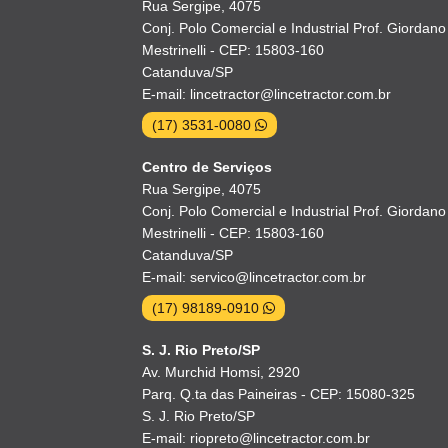
Rua Sergipe, 4075
Conj. Polo Comercial e Industrial Prof. Giordano
Mestrinelli - CEP: 15803-160
Catanduva/SP
E-mail: lincetractor@lincetractor.com.br
(17) 3531-0080
Centro de Serviços
Rua Sergipe, 4075
Conj. Polo Comercial e Industrial Prof. Giordano
Mestrinelli - CEP: 15803-160
Catanduva/SP
E-mail: servico@lincetractor.com.br
(17) 98189-0910
S. J. Rio Preto/SP
Av. Murchid Homsi, 2920
Parq. Q.ta das Paineiras - CEP: 15080-325
S. J. Rio Preto/SP
E-mail: riopreto@lincetractor.com.br