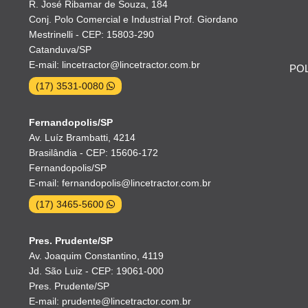
R. José Ribamar de Souza, 184
Conj. Polo Comercial e Industrial Prof. Giordano
Mestrinelli - CEP: 15803-290
Catanduva/SP
E-mail: lincetractor@lincetractor.com.br
POL
(17) 3531-0080
Fernandopolis/SP
Av. Luíz Brambatti, 4214
Brasilândia - CEP: 15606-172
Fernandopolis/SP
E-mail: fernandopolis@lincetractor.com.br
(17) 3465-5600
Pres. Prudente/SP
Av. Joaquim Constantino, 4119
Jd. São Luiz - CEP: 19061-000
Pres. Prudente/SP
E-mail: prudente@lincetractor.com.br