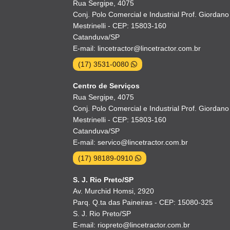
Rua Sergipe, 4075
Conj. Polo Comercial e Industrial Prof. Giordano
Mestrinelli - CEP: 15803-160
Catanduva/SP
E-mail: lincetractor@lincetractor.com.br
(17) 3531-0080
Centro de Serviços
Rua Sergipe, 4075
Conj. Polo Comercial e Industrial Prof. Giordano
Mestrinelli - CEP: 15803-160
Catanduva/SP
E-mail: servico@lincetractor.com.br
(17) 98189-0910
S. J. Rio Preto/SP
Av. Murchid Homsi, 2920
Parq. Q.ta das Paineiras - CEP: 15080-325
S. J. Rio Preto/SP
E-mail: riopreto@lincetractor.com.br