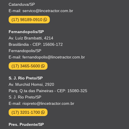
Catanduva/SP
E-mail: servico@lincetractor.com.br
(17) 98189-0910
Fernandopolis/SP
Av. Luíz Brambatti, 4214
Brasilândia - CEP: 15606-172
Fernandopolis/SP
E-mail: fernandopolis@lincetractor.com.br
(17) 3465-5600
S. J. Rio Preto/SP
Av. Murchid Homsi, 2920
Parq. Q.ta das Paineiras - CEP: 15080-325
S. J. Rio Preto/SP
E-mail: riopreto@lincetractor.com.br
(17) 3201-1700
Pres. Prudente/SP