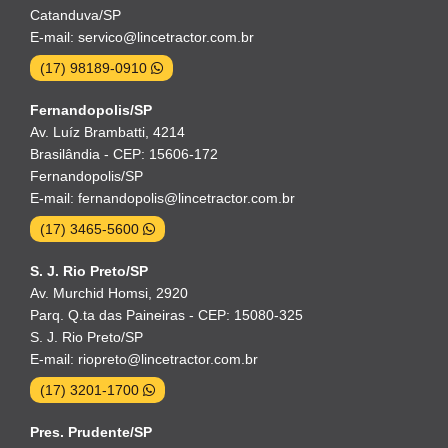
Catanduva/SP
E-mail: servico@lincetractor.com.br
(17) 98189-0910
Fernandopolis/SP
Av. Luíz Brambatti, 4214
Brasilândia - CEP: 15606-172
Fernandopolis/SP
E-mail: fernandopolis@lincetractor.com.br
(17) 3465-5600
S. J. Rio Preto/SP
Av. Murchid Homsi, 2920
Parq. Q.ta das Paineiras - CEP: 15080-325
S. J. Rio Preto/SP
E-mail: riopreto@lincetractor.com.br
(17) 3201-1700
Pres. Prudente/SP