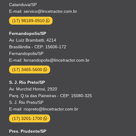
Catanduva/SP
E-mail: servico@lincetractor.com.br
(17) 98189-0910
Fernandopolis/SP
Av. Luíz Brambatti, 4214
Brasilândia - CEP: 15606-172
Fernandopolis/SP
E-mail: fernandopolis@lincetractor.com.br
(17) 3465-5600
S. J. Rio Preto/SP
Av. Murchid Homsi, 2920
Parq. Q.ta das Paineiras - CEP: 15080-325
S. J. Rio Preto/SP
E-mail: riopreto@lincetractor.com.br
(17) 3201-1700
Pres. Prudente/SP