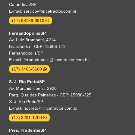
Catanduva/SP
E-mail: servico@lincetractor.com.br
(17) 98189-0910
Fernandopolis/SP
Av. Luíz Brambatti, 4214
Brasilândia - CEP: 15606-172
Fernandopolis/SP
E-mail: fernandopolis@lincetractor.com.br
(17) 3465-5600
S. J. Rio Preto/SP
Av. Murchid Homsi, 2920
Parq. Q.ta das Paineiras - CEP: 15080-325
S. J. Rio Preto/SP
E-mail: riopreto@lincetractor.com.br
(17) 3201-1700
Pres. Prudente/SP