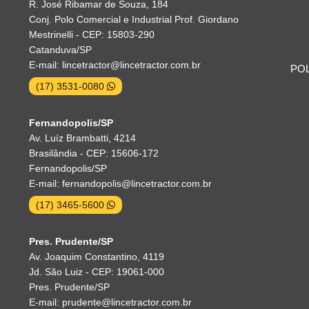
R. José Ribamar de Souza, 184
Conj. Polo Comercial e Industrial Prof. Giordano
Mestrinelli - CEP: 15803-290
Catanduva/SP
E-mail: lincetractor@lincetractor.com.br
POL
(17) 3531-0080
Fernandopolis/SP
Av. Luíz Brambatti, 4214
Brasilândia - CEP: 15606-172
Fernandopolis/SP
E-mail: fernandopolis@lincetractor.com.br
(17) 3465-5600
Pres. Prudente/SP
Av. Joaquim Constantino, 4119
Jd. São Luiz - CEP: 19061-000
Pres. Prudente/SP
E-mail: prudente@lincetractor.com.br