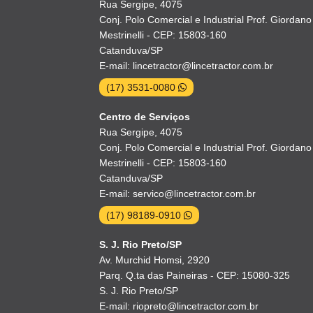
Rua Sergipe, 4075
Conj. Polo Comercial e Industrial Prof. Giordano
Mestrinelli - CEP: 15803-160
Catanduva/SP
E-mail: lincetractor@lincetractor.com.br
(17) 3531-0080
Centro de Serviços
Rua Sergipe, 4075
Conj. Polo Comercial e Industrial Prof. Giordano
Mestrinelli - CEP: 15803-160
Catanduva/SP
E-mail: servico@lincetractor.com.br
(17) 98189-0910
S. J. Rio Preto/SP
Av. Murchid Homsi, 2920
Parq. Q.ta das Paineiras - CEP: 15080-325
S. J. Rio Preto/SP
E-mail: riopreto@lincetractor.com.br