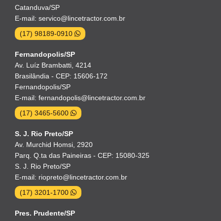
Catanduva/SP
E-mail: servico@lincetractor.com.br
(17) 98189-0910
Fernandopolis/SP
Av. Luíz Brambatti, 4214
Brasilândia - CEP: 15606-172
Fernandopolis/SP
E-mail: fernandopolis@lincetractor.com.br
(17) 3465-5600
S. J. Rio Preto/SP
Av. Murchid Homsi, 2920
Parq. Q.ta das Paineiras - CEP: 15080-325
S. J. Rio Preto/SP
E-mail: riopreto@lincetractor.com.br
(17) 3201-1700
Pres. Prudente/SP