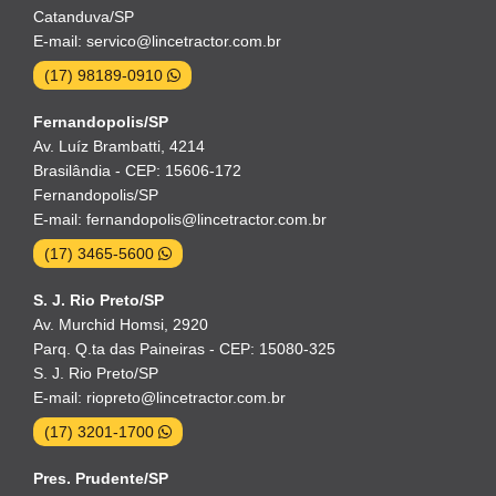
Catanduva/SP
E-mail: servico@lincetractor.com.br
(17) 98189-0910
Fernandopolis/SP
Av. Luíz Brambatti, 4214
Brasilândia - CEP: 15606-172
Fernandopolis/SP
E-mail: fernandopolis@lincetractor.com.br
(17) 3465-5600
S. J. Rio Preto/SP
Av. Murchid Homsi, 2920
Parq. Q.ta das Paineiras - CEP: 15080-325
S. J. Rio Preto/SP
E-mail: riopreto@lincetractor.com.br
(17) 3201-1700
Pres. Prudente/SP