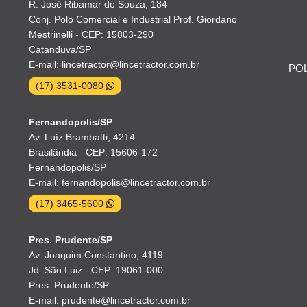
R. José Ribamar de Souza, 184
Conj. Polo Comercial e Industrial Prof. Giordano
Mestrinelli - CEP: 15803-290
Catanduva/SP
E-mail: lincetractor@lincetractor.com.br
POL
(17) 3531-0080
Fernandopolis/SP
Av. Luíz Brambatti, 4214
Brasilândia - CEP: 15606-172
Fernandopolis/SP
E-mail: fernandopolis@lincetractor.com.br
(17) 3465-5600
Pres. Prudente/SP
Av. Joaquim Constantino, 4119
Jd. São Luiz - CEP: 19061-000
Pres. Prudente/SP
E-mail: prudente@lincetractor.com.br