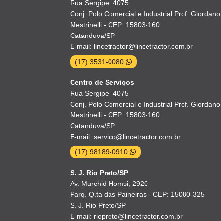
Rua Sergipe, 4075
Conj. Polo Comercial e Industrial Prof. Giordano
Mestrinelli - CEP: 15803-160
Catanduva/SP
E-mail: lincetractor@lincetractor.com.br
(17) 3531-0080
Centro de Serviços
Rua Sergipe, 4075
Conj. Polo Comercial e Industrial Prof. Giordano
Mestrinelli - CEP: 15803-160
Catanduva/SP
E-mail: servico@lincetractor.com.br
(17) 98189-0910
S. J. Rio Preto/SP
Av. Murchid Homsi, 2920
Parq. Q.ta das Paineiras - CEP: 15080-325
S. J. Rio Preto/SP
E-mail: riopreto@lincetractor.com.br