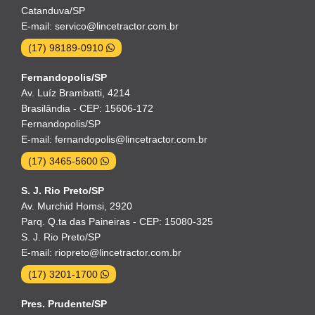
Catanduva/SP
E-mail: servico@lincetractor.com.br
(17) 98189-0910
Fernandopolis/SP
Av. Luíz Brambatti, 4214
Brasilândia - CEP: 15606-172
Fernandopolis/SP
E-mail: fernandopolis@lincetractor.com.br
(17) 3465-5600
S. J. Rio Preto/SP
Av. Murchid Homsi, 2920
Parq. Q.ta das Paineiras - CEP: 15080-325
S. J. Rio Preto/SP
E-mail: riopreto@lincetractor.com.br
(17) 3201-1700
Pres. Prudente/SP