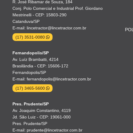
R. José Ribamar de Souza, 184
Conj. Polo Comercial e Industrial Prof. Giordano
Mestrinelli - CEP: 15803-290
Catanduva/SP
E-mail: lincetractor@lincetractor.com.br
POL
(17) 3531-0080
Fernandopolis/SP
Av. Luíz Brambatti, 4214
Brasilândia - CEP: 15606-172
Fernandopolis/SP
E-mail: fernandopolis@lincetractor.com.br
(17) 3465-5600
Pres. Prudente/SP
Av. Joaquim Constantino, 4119
Jd. São Luiz - CEP: 19061-000
Pres. Prudente/SP
E-mail: prudente@lincetractor.com.br