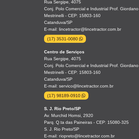
Rua Sergipe, 4075
Conj. Polo Comercial e Industrial Prof. Giordano
Mestrinelli - CEP: 15803-160
Catanduva/SP
E-mail: lincetractor@lincetractor.com.br
(17) 3531-0080
Centro de Serviços
Rua Sergipe, 4075
Conj. Polo Comercial e Industrial Prof. Giordano
Mestrinelli - CEP: 15803-160
Catanduva/SP
E-mail: servico@lincetractor.com.br
(17) 98189-0910
S. J. Rio Preto/SP
Av. Murchid Homsi, 2920
Parq. Q.ta das Paineiras - CEP: 15080-325
S. J. Rio Preto/SP
E-mail: riopreto@lincetractor.com.br