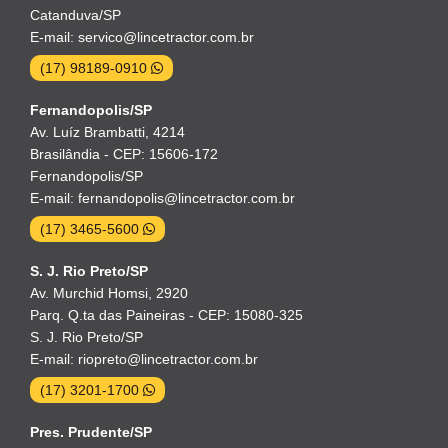
Catanduva/SP
E-mail: servico@lincetractor.com.br
(17) 98189-0910
Fernandopolis/SP
Av. Luíz Brambatti, 4214
Brasilândia - CEP: 15606-172
Fernandopolis/SP
E-mail: fernandopolis@lincetractor.com.br
(17) 3465-5600
S. J. Rio Preto/SP
Av. Murchid Homsi, 2920
Parq. Q.ta das Paineiras - CEP: 15080-325
S. J. Rio Preto/SP
E-mail: riopreto@lincetractor.com.br
(17) 3201-1700
Pres. Prudente/SP