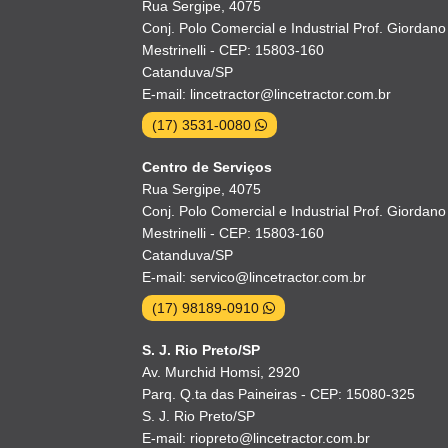
Rua Sergipe, 4075
Conj. Polo Comercial e Industrial Prof. Giordano
Mestrinelli - CEP: 15803-160
Catanduva/SP
E-mail: lincetractor@lincetractor.com.br
(17) 3531-0080
Centro de Serviços
Rua Sergipe, 4075
Conj. Polo Comercial e Industrial Prof. Giordano
Mestrinelli - CEP: 15803-160
Catanduva/SP
E-mail: servico@lincetractor.com.br
(17) 98189-0910
S. J. Rio Preto/SP
Av. Murchid Homsi, 2920
Parq. Q.ta das Paineiras - CEP: 15080-325
S. J. Rio Preto/SP
E-mail: riopreto@lincetractor.com.br