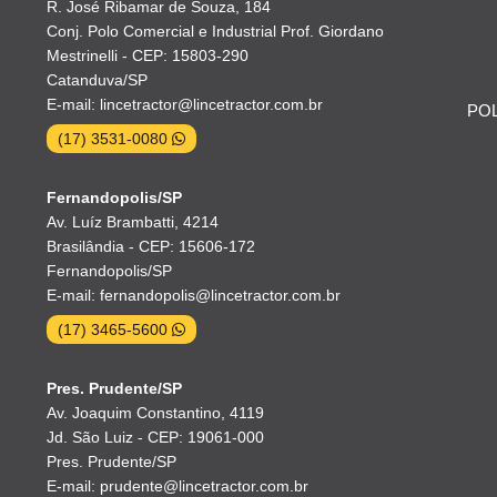
R. José Ribamar de Souza, 184
Conj. Polo Comercial e Industrial Prof. Giordano
Mestrinelli - CEP: 15803-290
Catanduva/SP
E-mail: lincetractor@lincetractor.com.br
POL
(17) 3531-0080
Fernandopolis/SP
Av. Luíz Brambatti, 4214
Brasilândia - CEP: 15606-172
Fernandopolis/SP
E-mail: fernandopolis@lincetractor.com.br
(17) 3465-5600
Pres. Prudente/SP
Av. Joaquim Constantino, 4119
Jd. São Luiz - CEP: 19061-000
Pres. Prudente/SP
E-mail: prudente@lincetractor.com.br