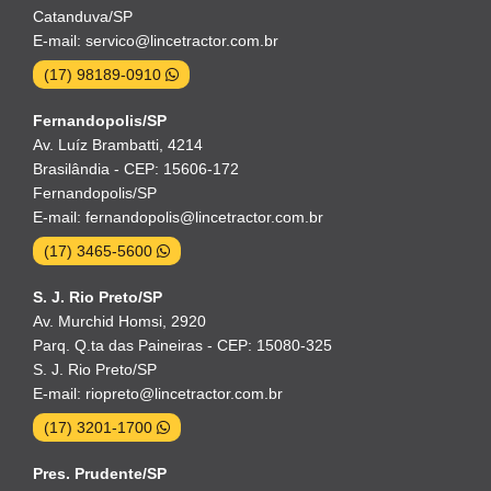
Catanduva/SP
E-mail: servico@lincetractor.com.br
(17) 98189-0910
Fernandopolis/SP
Av. Luíz Brambatti, 4214
Brasilândia - CEP: 15606-172
Fernandopolis/SP
E-mail: fernandopolis@lincetractor.com.br
(17) 3465-5600
S. J. Rio Preto/SP
Av. Murchid Homsi, 2920
Parq. Q.ta das Paineiras - CEP: 15080-325
S. J. Rio Preto/SP
E-mail: riopreto@lincetractor.com.br
(17) 3201-1700
Pres. Prudente/SP