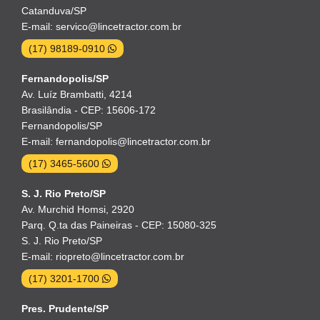
Catanduva/SP
E-mail: servico@lincetractor.com.br
(17) 98189-0910
Fernandopolis/SP
Av. Luíz Brambatti, 4214
Brasilândia - CEP: 15606-172
Fernandopolis/SP
E-mail: fernandopolis@lincetractor.com.br
(17) 3465-5600
S. J. Rio Preto/SP
Av. Murchid Homsi, 2920
Parq. Q.ta das Paineiras - CEP: 15080-325
S. J. Rio Preto/SP
E-mail: riopreto@lincetractor.com.br
(17) 3201-1700
Pres. Prudente/SP