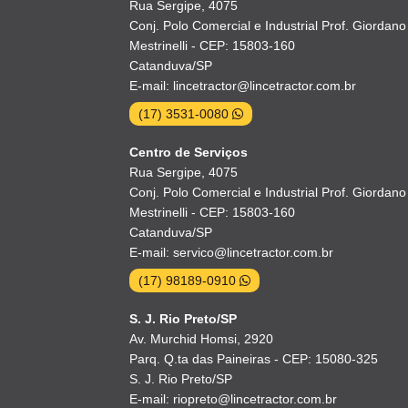
Rua Sergipe, 4075
Conj. Polo Comercial e Industrial Prof. Giordano
Mestrinelli - CEP: 15803-160
Catanduva/SP
E-mail: lincetractor@lincetractor.com.br
(17) 3531-0080
Centro de Serviços
Rua Sergipe, 4075
Conj. Polo Comercial e Industrial Prof. Giordano
Mestrinelli - CEP: 15803-160
Catanduva/SP
E-mail: servico@lincetractor.com.br
(17) 98189-0910
S. J. Rio Preto/SP
Av. Murchid Homsi, 2920
Parq. Q.ta das Paineiras - CEP: 15080-325
S. J. Rio Preto/SP
E-mail: riopreto@lincetractor.com.br