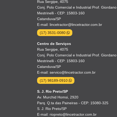
Rua Sergipe, 4075
Conj. Polo Comercial e Industrial Prof. Giordano
Mestrinelli - CEP: 15803-160
Catanduva/SP
E-mail: lincetractor@lincetractor.com.br
(17) 3531-0080
Centro de Serviços
Rua Sergipe, 4075
Conj. Polo Comercial e Industrial Prof. Giordano
Mestrinelli - CEP: 15803-160
Catanduva/SP
E-mail: servico@lincetractor.com.br
(17) 98189-0910
S. J. Rio Preto/SP
Av. Murchid Homsi, 2920
Parq. Q.ta das Paineiras - CEP: 15080-325
S. J. Rio Preto/SP
E-mail: riopreto@lincetractor.com.br