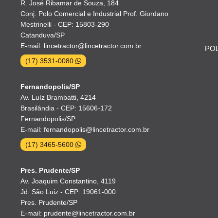
R. José Ribamar de Souza, 184
Conj. Polo Comercial e Industrial Prof. Giordano
Mestrinelli - CEP: 15803-290
Catanduva/SP
E-mail: lincetractor@lincetractor.com.br
POL
(17) 3531-0080
Fernandopolis/SP
Av. Luíz Brambatti, 4214
Brasilândia - CEP: 15606-172
Fernandopolis/SP
E-mail: fernandopolis@lincetractor.com.br
(17) 3465-5600
Pres. Prudente/SP
Av. Joaquim Constantino, 4119
Jd. São Luiz - CEP: 19061-000
Pres. Prudente/SP
E-mail: prudente@lincetractor.com.br