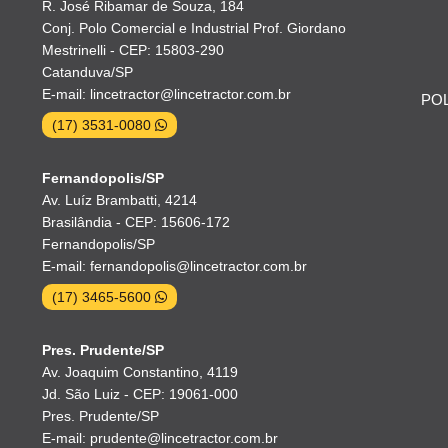
R. José Ribamar de Souza, 184
Conj. Polo Comercial e Industrial Prof. Giordano
Mestrinelli - CEP: 15803-290
Catanduva/SP
E-mail: lincetractor@lincetractor.com.br
POL
(17) 3531-0080
Fernandopolis/SP
Av. Luíz Brambatti, 4214
Brasilândia - CEP: 15606-172
Fernandopolis/SP
E-mail: fernandopolis@lincetractor.com.br
(17) 3465-5600
Pres. Prudente/SP
Av. Joaquim Constantino, 4119
Jd. São Luiz - CEP: 19061-000
Pres. Prudente/SP
E-mail: prudente@lincetractor.com.br