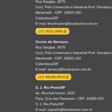
Rua Sergipe, 4075
Conj. Polo Comercial e Industrial Prof. Giordano
Mestrinelli - CEP: 15803-160
Catanduva/SP
E-mail: lincetractor@lincetractor.com.br
(17) 3531-0080
Centro de Serviços
Rua Sergipe, 4075
Conj. Polo Comercial e Industrial Prof. Giordano
Mestrinelli - CEP: 15803-160
Catanduva/SP
E-mail: servico@lincetractor.com.br
(17) 98189-0910
S. J. Rio Preto/SP
Av. Murchid Homsi, 2920
Parq. Q.ta das Paineiras - CEP: 15080-325
S. J. Rio Preto/SP
E-mail: riopreto@lincetractor.com.br