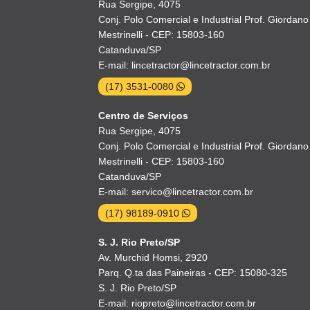
Rua Sergipe, 4075
Conj. Polo Comercial e Industrial Prof. Giordano
Mestrinelli - CEP: 15803-160
Catanduva/SP
E-mail: lincetractor@lincetractor.com.br
(17) 3531-0080
Centro de Serviços
Rua Sergipe, 4075
Conj. Polo Comercial e Industrial Prof. Giordano
Mestrinelli - CEP: 15803-160
Catanduva/SP
E-mail: servico@lincetractor.com.br
(17) 98189-0910
S. J. Rio Preto/SP
Av. Murchid Homsi, 2920
Parq. Q.ta das Paineiras - CEP: 15080-325
S. J. Rio Preto/SP
E-mail: riopreto@lincetractor.com.br