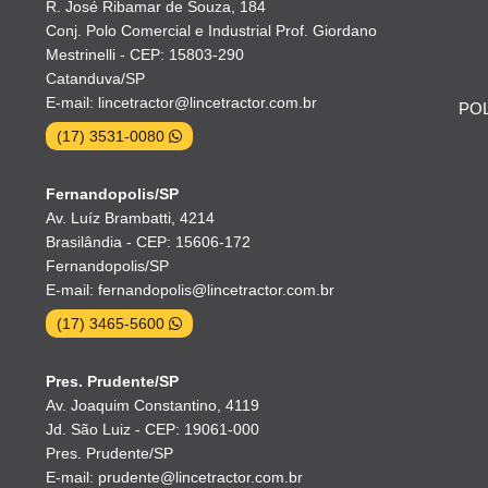
R. José Ribamar de Souza, 184
Conj. Polo Comercial e Industrial Prof. Giordano
Mestrinelli - CEP: 15803-290
Catanduva/SP
E-mail: lincetractor@lincetractor.com.br
POL
(17) 3531-0080
Fernandopolis/SP
Av. Luíz Brambatti, 4214
Brasilândia - CEP: 15606-172
Fernandopolis/SP
E-mail: fernandopolis@lincetractor.com.br
(17) 3465-5600
Pres. Prudente/SP
Av. Joaquim Constantino, 4119
Jd. São Luiz - CEP: 19061-000
Pres. Prudente/SP
E-mail: prudente@lincetractor.com.br