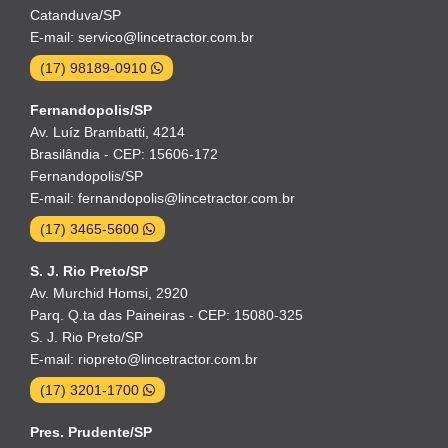
Catanduva/SP
E-mail: servico@lincetractor.com.br
(17) 98189-0910
Fernandopolis/SP
Av. Luíz Brambatti, 4214
Brasilândia - CEP: 15606-172
Fernandopolis/SP
E-mail: fernandopolis@lincetractor.com.br
(17) 3465-5600
S. J. Rio Preto/SP
Av. Murchid Homsi, 2920
Parq. Q.ta das Paineiras - CEP: 15080-325
S. J. Rio Preto/SP
E-mail: riopreto@lincetractor.com.br
(17) 3201-1700
Pres. Prudente/SP