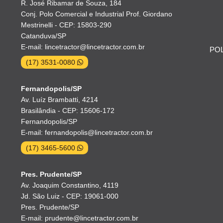
R. José Ribamar de Souza, 184
Conj. Polo Comercial e Industrial Prof. Giordano
Mestrinelli - CEP: 15803-290
Catanduva/SP
E-mail: lincetractor@lincetractor.com.br
POL
(17) 3531-0080
Fernandopolis/SP
Av. Luíz Brambatti, 4214
Brasilândia - CEP: 15606-172
Fernandopolis/SP
E-mail: fernandopolis@lincetractor.com.br
(17) 3465-5600
Pres. Prudente/SP
Av. Joaquim Constantino, 4119
Jd. São Luiz - CEP: 19061-000
Pres. Prudente/SP
E-mail: prudente@lincetractor.com.br