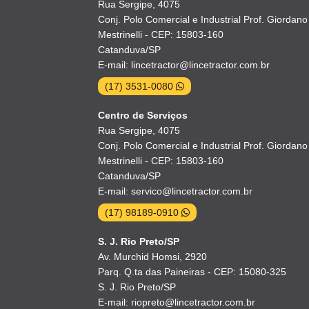
Rua Sergipe, 4075
Conj. Polo Comercial e Industrial Prof. Giordano
Mestrinelli - CEP: 15803-160
Catanduva/SP
E-mail: lincetractor@lincetractor.com.br
(17) 3531-0080
Centro de Serviços
Rua Sergipe, 4075
Conj. Polo Comercial e Industrial Prof. Giordano
Mestrinelli - CEP: 15803-160
Catanduva/SP
E-mail: servico@lincetractor.com.br
(17) 98189-0910
S. J. Rio Preto/SP
Av. Murchid Homsi, 2920
Parq. Q.ta das Paineiras - CEP: 15080-325
S. J. Rio Preto/SP
E-mail: riopreto@lincetractor.com.br