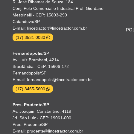
R. José Ribamar de Souza, 184
Conj. Polo Comercial e Industrial Prof. Giordano
Mestrinelli - CEP: 15803-290
Catanduva/SP
E-mail: lincetractor@lincetractor.com.br
POL
(17) 3531-0080
Fernandopolis/SP
Av. Luíz Brambatti, 4214
Brasilândia - CEP: 15606-172
Fernandopolis/SP
E-mail: fernandopolis@lincetractor.com.br
(17) 3465-5600
Pres. Prudente/SP
Av. Joaquim Constantino, 4119
Jd. São Luiz - CEP: 19061-000
Pres. Prudente/SP
E-mail: prudente@lincetractor.com.br