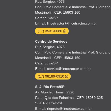
Rua Sergipe, 4075
Conj. Polo Comercial e Industrial Prof. Giordano
Mestrinelli - CEP: 15803-160
Catanduva/SP
E-mail: lincetractor@lincetractor.com.br
(17) 3531-0080
Centro de Serviços
Rua Sergipe, 4075
Conj. Polo Comercial e Industrial Prof. Giordano
Mestrinelli - CEP: 15803-160
Catanduva/SP
E-mail: servico@lincetractor.com.br
(17) 98189-0910
S. J. Rio Preto/SP
Av. Murchid Homsi, 2920
Parq. Q.ta das Paineiras - CEP: 15080-325
S. J. Rio Preto/SP
E-mail: riopreto@lincetractor.com.br