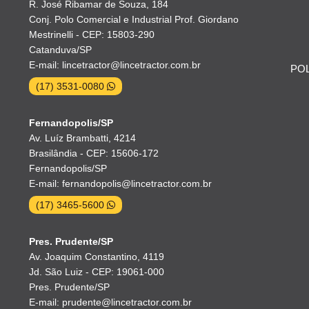
R. José Ribamar de Souza, 184
Conj. Polo Comercial e Industrial Prof. Giordano
Mestrinelli - CEP: 15803-290
Catanduva/SP
E-mail: lincetractor@lincetractor.com.br
POL
(17) 3531-0080
Fernandopolis/SP
Av. Luíz Brambatti, 4214
Brasilândia - CEP: 15606-172
Fernandopolis/SP
E-mail: fernandopolis@lincetractor.com.br
(17) 3465-5600
Pres. Prudente/SP
Av. Joaquim Constantino, 4119
Jd. São Luiz - CEP: 19061-000
Pres. Prudente/SP
E-mail: prudente@lincetractor.com.br