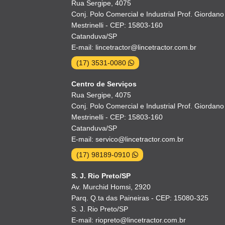
Rua Sergipe, 4075
Conj. Polo Comercial e Industrial Prof. Giordano
Mestrinelli - CEP: 15803-160
Catanduva/SP
E-mail: lincetractor@lincetractor.com.br
(17) 3531-0080
Centro de Serviços
Rua Sergipe, 4075
Conj. Polo Comercial e Industrial Prof. Giordano
Mestrinelli - CEP: 15803-160
Catanduva/SP
E-mail: servico@lincetractor.com.br
(17) 98189-0910
S. J. Rio Preto/SP
Av. Murchid Homsi, 2920
Parq. Q.ta das Paineiras - CEP: 15080-325
S. J. Rio Preto/SP
E-mail: riopreto@lincetractor.com.br