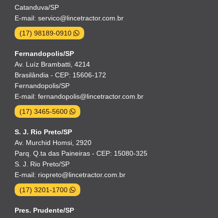
Catanduva/SP
E-mail: servico@lincetractor.com.br
(17) 98189-0910
Fernandopolis/SP
Av. Luíz Brambatti, 4214
Brasilândia - CEP: 15606-172
Fernandopolis/SP
E-mail: fernandopolis@lincetractor.com.br
(17) 3465-5600
S. J. Rio Preto/SP
Av. Murchid Homsi, 2920
Parq. Q.ta das Paineiras - CEP: 15080-325
S. J. Rio Preto/SP
E-mail: riopreto@lincetractor.com.br
(17) 3201-1700
Pres. Prudente/SP