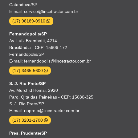
Catanduva/SP
E-mail: servico@lincetractor.com.br
(17) 98189-0910
Fernandopolis/SP
Av. Luíz Brambatti, 4214
Brasilândia - CEP: 15606-172
Fernandopolis/SP
E-mail: fernandopolis@lincetractor.com.br
(17) 3465-5600
S. J. Rio Preto/SP
Av. Murchid Homsi, 2920
Parq. Q.ta das Paineiras - CEP: 15080-325
S. J. Rio Preto/SP
E-mail: riopreto@lincetractor.com.br
(17) 3201-1700
Pres. Prudente/SP