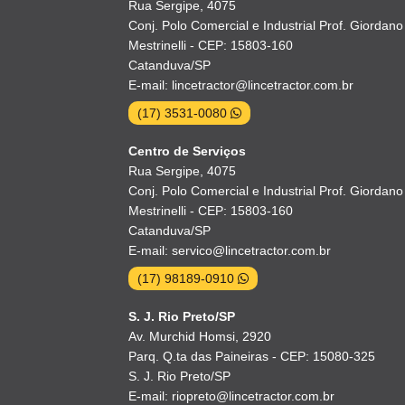
Rua Sergipe, 4075
Conj. Polo Comercial e Industrial Prof. Giordano
Mestrinelli - CEP: 15803-160
Catanduva/SP
E-mail: lincetractor@lincetractor.com.br
(17) 3531-0080
Centro de Serviços
Rua Sergipe, 4075
Conj. Polo Comercial e Industrial Prof. Giordano
Mestrinelli - CEP: 15803-160
Catanduva/SP
E-mail: servico@lincetractor.com.br
(17) 98189-0910
S. J. Rio Preto/SP
Av. Murchid Homsi, 2920
Parq. Q.ta das Paineiras - CEP: 15080-325
S. J. Rio Preto/SP
E-mail: riopreto@lincetractor.com.br