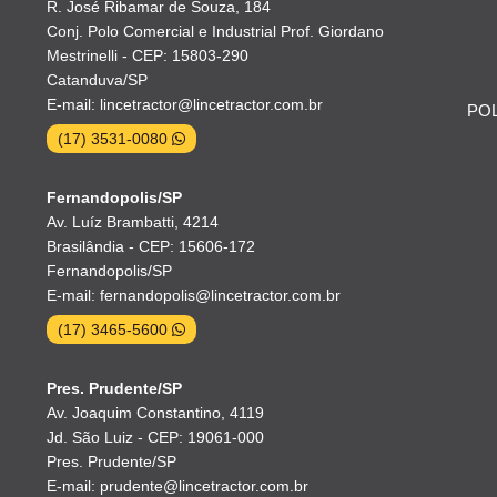
R. José Ribamar de Souza, 184
Conj. Polo Comercial e Industrial Prof. Giordano
Mestrinelli - CEP: 15803-290
Catanduva/SP
E-mail: lincetractor@lincetractor.com.br
POL
(17) 3531-0080
Fernandopolis/SP
Av. Luíz Brambatti, 4214
Brasilândia - CEP: 15606-172
Fernandopolis/SP
E-mail: fernandopolis@lincetractor.com.br
(17) 3465-5600
Pres. Prudente/SP
Av. Joaquim Constantino, 4119
Jd. São Luiz - CEP: 19061-000
Pres. Prudente/SP
E-mail: prudente@lincetractor.com.br