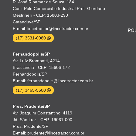
R. José Ribamar de Souza, 184
Conj. Polo Comercial e Industrial Prof. Giordano
Mestrinelli - CEP: 15803-290
Catanduva/SP
E-mail: lincetractor@lincetractor.com.br
POL
(17) 3531-0080
Fernandopolis/SP
Av. Luíz Brambatti, 4214
Brasilândia - CEP: 15606-172
Fernandopolis/SP
E-mail: fernandopolis@lincetractor.com.br
(17) 3465-5600
Pres. Prudente/SP
Av. Joaquim Constantino, 4119
Jd. São Luiz - CEP: 19061-000
Pres. Prudente/SP
E-mail: prudente@lincetractor.com.br