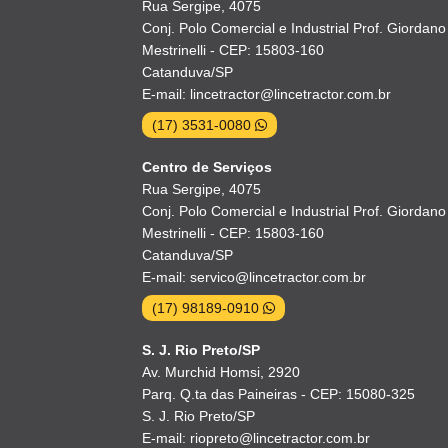
Rua Sergipe, 4075
Conj. Polo Comercial e Industrial Prof. Giordano
Mestrinelli - CEP: 15803-160
Catanduva/SP
E-mail: lincetractor@lincetractor.com.br
(17) 3531-0080
Centro de Serviços
Rua Sergipe, 4075
Conj. Polo Comercial e Industrial Prof. Giordano
Mestrinelli - CEP: 15803-160
Catanduva/SP
E-mail: servico@lincetractor.com.br
(17) 98189-0910
S. J. Rio Preto/SP
Av. Murchid Homsi, 2920
Parq. Q.ta das Paineiras - CEP: 15080-325
S. J. Rio Preto/SP
E-mail: riopreto@lincetractor.com.br