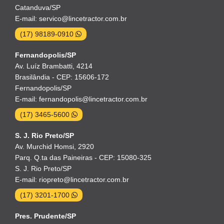
Catanduva/SP
E-mail: servico@lincetractor.com.br
(17) 98189-0910
Fernandopolis/SP
Av. Luíz Brambatti, 4214
Brasilândia - CEP: 15606-172
Fernandopolis/SP
E-mail: fernandopolis@lincetractor.com.br
(17) 3465-5600
S. J. Rio Preto/SP
Av. Murchid Homsi, 2920
Parq. Q.ta das Paineiras - CEP: 15080-325
S. J. Rio Preto/SP
E-mail: riopreto@lincetractor.com.br
(17) 3201-1700
Pres. Prudente/SP