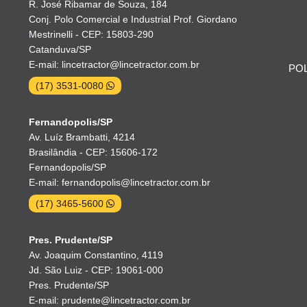
R. José Ribamar de Souza, 184
Conj. Polo Comercial e Industrial Prof. Giordano
Mestrinelli - CEP: 15803-290
Catanduva/SP
E-mail: lincetractor@lincetractor.com.br
POL
(17) 3531-0080
Fernandopolis/SP
Av. Luíz Brambatti, 4214
Brasilândia - CEP: 15606-172
Fernandopolis/SP
E-mail: fernandopolis@lincetractor.com.br
(17) 3465-5600
Pres. Prudente/SP
Av. Joaquim Constantino, 4119
Jd. São Luiz - CEP: 19061-000
Pres. Prudente/SP
E-mail: prudente@lincetractor.com.br