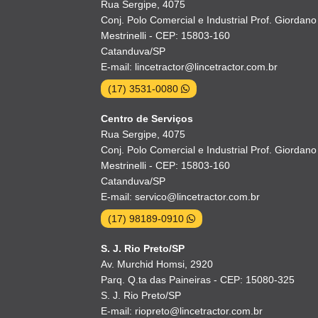
Rua Sergipe, 4075
Conj. Polo Comercial e Industrial Prof. Giordano
Mestrinelli - CEP: 15803-160
Catanduva/SP
E-mail: lincetractor@lincetractor.com.br
(17) 3531-0080
Centro de Serviços
Rua Sergipe, 4075
Conj. Polo Comercial e Industrial Prof. Giordano
Mestrinelli - CEP: 15803-160
Catanduva/SP
E-mail: servico@lincetractor.com.br
(17) 98189-0910
S. J. Rio Preto/SP
Av. Murchid Homsi, 2920
Parq. Q.ta das Paineiras - CEP: 15080-325
S. J. Rio Preto/SP
E-mail: riopreto@lincetractor.com.br