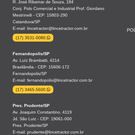
R. José Ribamar de Souza, 184
Conj. Polo Comercial e Industrial Prof. Giordano
Mestrinelli - CEP: 15803-290
Catanduva/SP
E-mail: lincetractor@lincetractor.com.br
POL
(17) 3531-0080
Fernandopolis/SP
Av. Luíz Brambatti, 4214
Brasilândia - CEP: 15606-172
Fernandopolis/SP
E-mail: fernandopolis@lincetractor.com.br
(17) 3465-5600
Pres. Prudente/SP
Av. Joaquim Constantino, 4119
Jd. São Luiz - CEP: 19061-000
Pres. Prudente/SP
E-mail: prudente@lincetractor.com.br