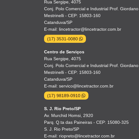
Rua Sergipe, 4075
Conj. Polo Comercial e Industrial Prof. Giordano
Mestrinelli - CEP: 15803-160
Catanduva/SP
E-mail: lincetractor@lincetractor.com.br
(17) 3531-0080
Centro de Serviços
Rua Sergipe, 4075
Conj. Polo Comercial e Industrial Prof. Giordano
Mestrinelli - CEP: 15803-160
Catanduva/SP
E-mail: servico@lincetractor.com.br
(17) 98189-0910
S. J. Rio Preto/SP
Av. Murchid Homsi, 2920
Parq. Q.ta das Paineiras - CEP: 15080-325
S. J. Rio Preto/SP
E-mail: riopreto@lincetractor.com.br