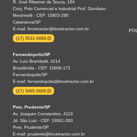
R. José Ribamar de Souza, 184
Conj. Polo Comercial e Industrial Prof. Giordano
Mestrinelli - CEP: 15803-290
Catanduva/SP
E-mail: lincetractor@lincetractor.com.br
POL
(17) 3531-0080
Fernandopolis/SP
Av. Luíz Brambatti, 4214
Brasilândia - CEP: 15606-172
Fernandopolis/SP
E-mail: fernandopolis@lincetractor.com.br
(17) 3465-5600
Pres. Prudente/SP
Av. Joaquim Constantino, 4119
Jd. São Luiz - CEP: 19061-000
Pres. Prudente/SP
E-mail: prudente@lincetractor.com.br