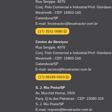
Rua Sergipe, 4075
Conj. Polo Comercial e Industrial Prof. Giordano
Mestrinelli - CEP: 15803-160
Catanduva/SP
E-mail: lincetractor@lincetractor.com.br
(17) 3531-0080
Centro de Serviços
Rua Sergipe, 4075
Conj. Polo Comercial e Industrial Prof. Giordano
Mestrinelli - CEP: 15803-160
Catanduva/SP
E-mail: servico@lincetractor.com.br
(17) 98189-0910
S. J. Rio Preto/SP
Av. Murchid Homsi, 2920
Parq. Q.ta das Paineiras - CEP: 15080-325
S. J. Rio Preto/SP
E-mail: riopreto@lincetractor.com.br