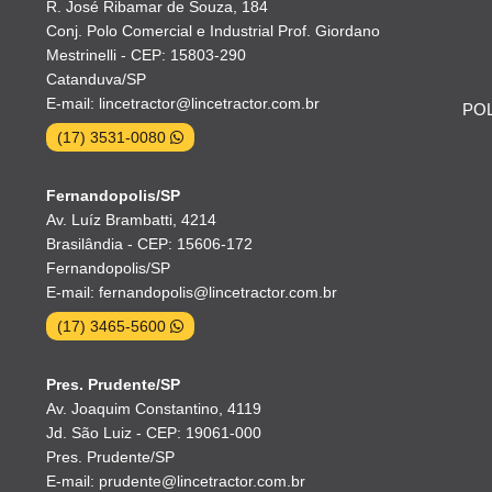
R. José Ribamar de Souza, 184
Conj. Polo Comercial e Industrial Prof. Giordano
Mestrinelli - CEP: 15803-290
Catanduva/SP
E-mail: lincetractor@lincetractor.com.br
POL
(17) 3531-0080
Fernandopolis/SP
Av. Luíz Brambatti, 4214
Brasilândia - CEP: 15606-172
Fernandopolis/SP
E-mail: fernandopolis@lincetractor.com.br
(17) 3465-5600
Pres. Prudente/SP
Av. Joaquim Constantino, 4119
Jd. São Luiz - CEP: 19061-000
Pres. Prudente/SP
E-mail: prudente@lincetractor.com.br