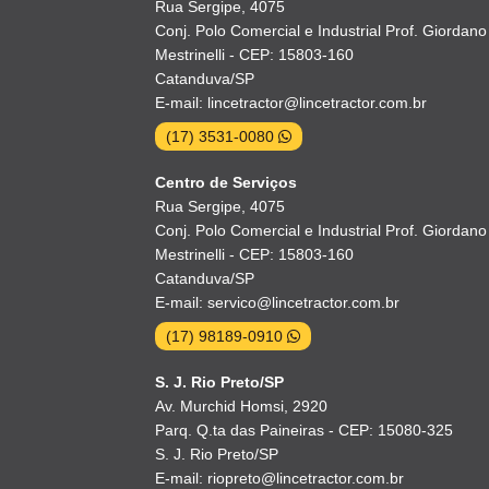
Rua Sergipe, 4075
Conj. Polo Comercial e Industrial Prof. Giordano
Mestrinelli - CEP: 15803-160
Catanduva/SP
E-mail: lincetractor@lincetractor.com.br
(17) 3531-0080
Centro de Serviços
Rua Sergipe, 4075
Conj. Polo Comercial e Industrial Prof. Giordano
Mestrinelli - CEP: 15803-160
Catanduva/SP
E-mail: servico@lincetractor.com.br
(17) 98189-0910
S. J. Rio Preto/SP
Av. Murchid Homsi, 2920
Parq. Q.ta das Paineiras - CEP: 15080-325
S. J. Rio Preto/SP
E-mail: riopreto@lincetractor.com.br