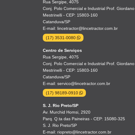
Rua Sergipe, 4075
Conj. Polo Comercial e Industrial Prof. Giordano
Mestrinelli - CEP: 15803-160
Catanduva/SP
E-mail: lincetractor@lincetractor.com.br
(17) 3531-0080
Centro de Serviços
Rua Sergipe, 4075
Conj. Polo Comercial e Industrial Prof. Giordano
Mestrinelli - CEP: 15803-160
Catanduva/SP
E-mail: servico@lincetractor.com.br
(17) 98189-0910
S. J. Rio Preto/SP
Av. Murchid Homsi, 2920
Parq. Q.ta das Paineiras - CEP: 15080-325
S. J. Rio Preto/SP
E-mail: riopreto@lincetractor.com.br