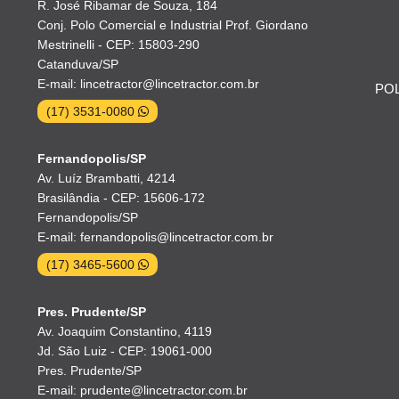
R. José Ribamar de Souza, 184
Conj. Polo Comercial e Industrial Prof. Giordano
Mestrinelli - CEP: 15803-290
Catanduva/SP
E-mail: lincetractor@lincetractor.com.br
POL
(17) 3531-0080
Fernandopolis/SP
Av. Luíz Brambatti, 4214
Brasilândia - CEP: 15606-172
Fernandopolis/SP
E-mail: fernandopolis@lincetractor.com.br
(17) 3465-5600
Pres. Prudente/SP
Av. Joaquim Constantino, 4119
Jd. São Luiz - CEP: 19061-000
Pres. Prudente/SP
E-mail: prudente@lincetractor.com.br