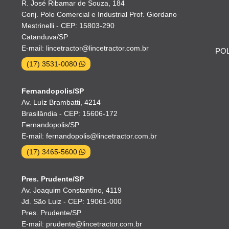
R. José Ribamar de Souza, 184
Conj. Polo Comercial e Industrial Prof. Giordano
Mestrinelli - CEP: 15803-290
Catanduva/SP
E-mail: lincetractor@lincetractor.com.br
POL
(17) 3531-0080
Fernandopolis/SP
Av. Luíz Brambatti, 4214
Brasilândia - CEP: 15606-172
Fernandopolis/SP
E-mail: fernandopolis@lincetractor.com.br
(17) 3465-5600
Pres. Prudente/SP
Av. Joaquim Constantino, 4119
Jd. São Luiz - CEP: 19061-000
Pres. Prudente/SP
E-mail: prudente@lincetractor.com.br