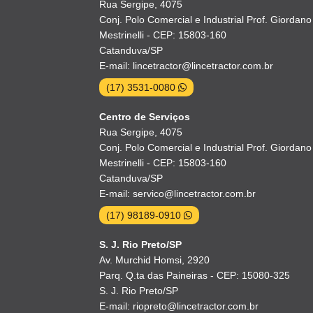
Rua Sergipe, 4075
Conj. Polo Comercial e Industrial Prof. Giordano
Mestrinelli - CEP: 15803-160
Catanduva/SP
E-mail: lincetractor@lincetractor.com.br
(17) 3531-0080
Centro de Serviços
Rua Sergipe, 4075
Conj. Polo Comercial e Industrial Prof. Giordano
Mestrinelli - CEP: 15803-160
Catanduva/SP
E-mail: servico@lincetractor.com.br
(17) 98189-0910
S. J. Rio Preto/SP
Av. Murchid Homsi, 2920
Parq. Q.ta das Paineiras - CEP: 15080-325
S. J. Rio Preto/SP
E-mail: riopreto@lincetractor.com.br