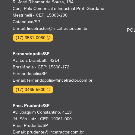
R. José Ribamar de Souza, 184
Conj. Polo Comercial e Industrial Prof. Giordano
Mestrinelli - CEP: 15803-290
Catanduva/SP
E-mail: lincetractor@lincetractor.com.br
POL
(17) 3531-0080
Fernandopolis/SP
Av. Luíz Brambatti, 4214
Brasilândia - CEP: 15606-172
Fernandopolis/SP
E-mail: fernandopolis@lincetractor.com.br
(17) 3465-5600
Pres. Prudente/SP
Av. Joaquim Constantino, 4119
Jd. São Luiz - CEP: 19061-000
Pres. Prudente/SP
E-mail: prudente@lincetractor.com.br