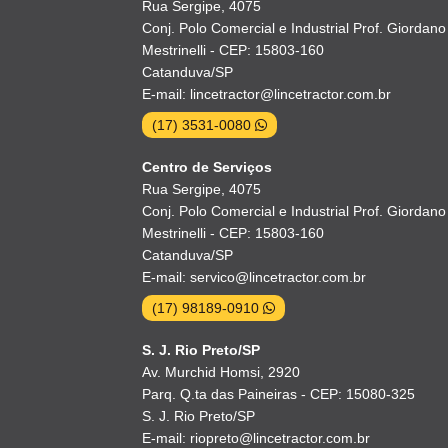
Rua Sergipe, 4075
Conj. Polo Comercial e Industrial Prof. Giordano
Mestrinelli - CEP: 15803-160
Catanduva/SP
E-mail: lincetractor@lincetractor.com.br
(17) 3531-0080
Centro de Serviços
Rua Sergipe, 4075
Conj. Polo Comercial e Industrial Prof. Giordano
Mestrinelli - CEP: 15803-160
Catanduva/SP
E-mail: servico@lincetractor.com.br
(17) 98189-0910
S. J. Rio Preto/SP
Av. Murchid Homsi, 2920
Parq. Q.ta das Paineiras - CEP: 15080-325
S. J. Rio Preto/SP
E-mail: riopreto@lincetractor.com.br