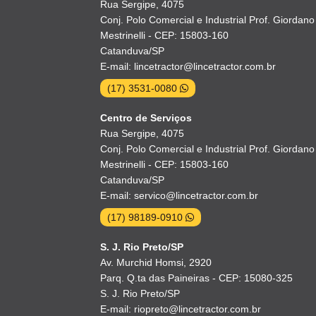
Rua Sergipe, 4075
Conj. Polo Comercial e Industrial Prof. Giordano
Mestrinelli - CEP: 15803-160
Catanduva/SP
E-mail: lincetractor@lincetractor.com.br
(17) 3531-0080
Centro de Serviços
Rua Sergipe, 4075
Conj. Polo Comercial e Industrial Prof. Giordano
Mestrinelli - CEP: 15803-160
Catanduva/SP
E-mail: servico@lincetractor.com.br
(17) 98189-0910
S. J. Rio Preto/SP
Av. Murchid Homsi, 2920
Parq. Q.ta das Paineiras - CEP: 15080-325
S. J. Rio Preto/SP
E-mail: riopreto@lincetractor.com.br