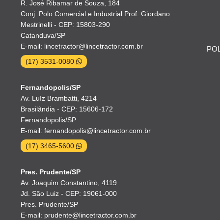
R. José Ribamar de Souza, 184
Conj. Polo Comercial e Industrial Prof. Giordano
Mestrinelli - CEP: 15803-290
Catanduva/SP
E-mail: lincetractor@lincetractor.com.br
POL
(17) 3531-0080
Fernandopolis/SP
Av. Luíz Brambatti, 4214
Brasilândia - CEP: 15606-172
Fernandopolis/SP
E-mail: fernandopolis@lincetractor.com.br
(17) 3465-5600
Pres. Prudente/SP
Av. Joaquim Constantino, 4119
Jd. São Luiz - CEP: 19061-000
Pres. Prudente/SP
E-mail: prudente@lincetractor.com.br